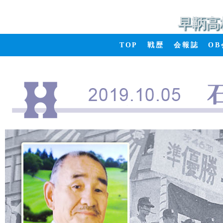
早鞆高
TOP
戦歴
会報誌
O